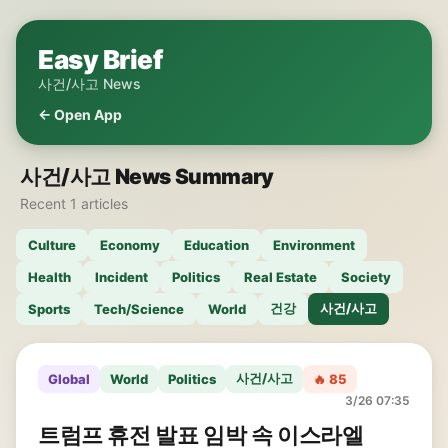
Easy Brief
사건/사고 News
← Open App
사건/사고 News Summary
Recent 1 articles
Culture
Economy
Education
Environment
Health
Incident
Politics
Real Estate
Society
건강
사건/사고
Sports
Tech/Science
World
사건/사고
Global
World
Politics
🔥 85
3/26 07:35
트럼프 휴전 발표 임박 속 이스라엘